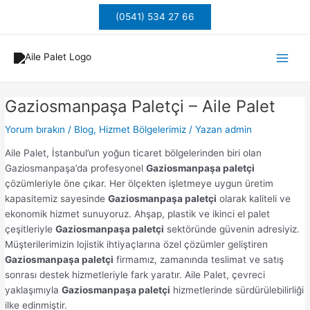
İçeriğe
Yazı
(0541) 534 27 66
atla
dolaşımı
Main
Men
Gaziosmanpaşa Paletçi – Aile Palet
Yorum bırakın
/
Blog
,
Hizmet Bölgelerimiz
/ Yazan
admin
Aile Palet, İstanbul’un yoğun ticaret bölgelerinden biri olan
Gaziosmanpaşa’da profesyonel
Gaziosmanpaşa paletçi
çözümleriyle öne çıkar. Her ölçekten işletmeye uygun üretim
kapasitemiz sayesinde
Gaziosmanpaşa paletçi
olarak kaliteli ve
ekonomik hizmet sunuyoruz. Ahşap, plastik ve ikinci el palet
çeşitleriyle
Gaziosmanpaşa paletçi
sektöründe güvenin adresiyiz.
Müşterilerimizin lojistik ihtiyaçlarına özel çözümler geliştiren
Gaziosmanpaşa paletçi
firmamız, zamanında teslimat ve satış
sonrası destek hizmetleriyle fark yaratır. Aile Palet, çevreci
yaklaşımıyla
Gaziosmanpaşa paletçi
hizmetlerinde sürdürülebilirliği
ilke edinmiştir.